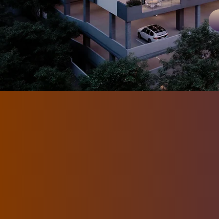
Av. J
En tan solo
11 niveles y medio 
contará únicamente con
61 de
tipologías, diseñados para ofre