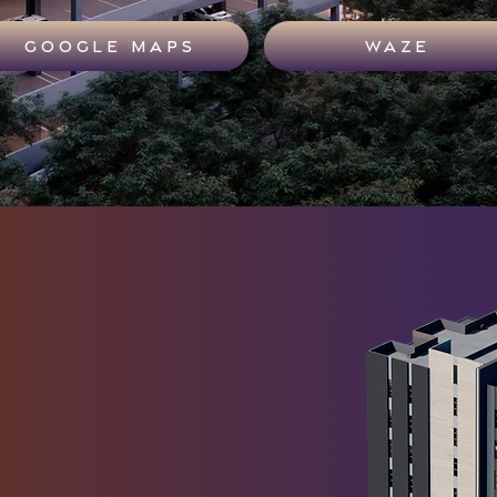
GOOGLE MAPS
WAZE
osé Vasconcelos 755, Del Valle, 66220 San Pedro Garza
N.L., Mexico (Plaza Avanta Gardens)
sótano
, este complejo
partamentos
de distintas
cer amplitud y confort