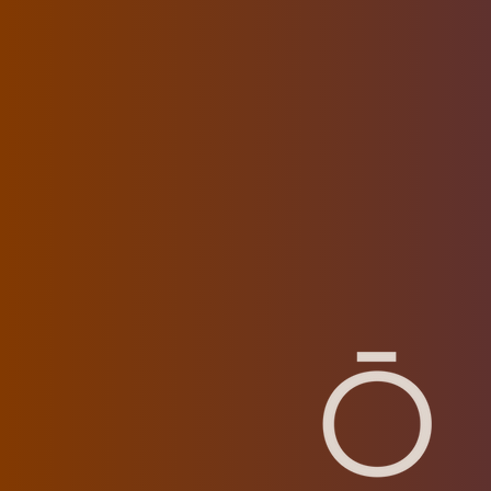
para ti.
Exclusividad y accesibilidad ser
donde sus 60 metros lineales d
principal y sus más de 370 m² 
le brindarán una
privacidad úni
La fachada ventilada del edific
elegancia con
Travertino y Bal
detalles en piedra natural que r