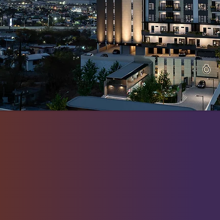
sarrollará sobre más de 5,837.30 m² de superficie de
ios, cada uno de forma completamente independiente,
cionamiento, áreas verdes, amenidades y departame
​Todo el proyecto será 100% habitacional, brindand
mayor exclusividad y comodidad a los residentes.
desarrollará sobre más de 5,837.30 m² de superficie d
icios, cada uno de forma completamente independiente
acionamiento, áreas verdes, amenidades y departam
​Todo el proyecto será 100% habitacional, brinda