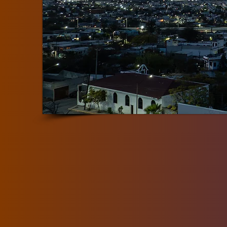
El proyecto se de
edificarán dos edific
esta
El proyecto se 
edificarán dos edif
est