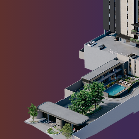
án los dos pilares,
etrás de una avenida
de amenidades exteriores
ca.
io destacará por su
dosa,
además de los
ealzan su diseño.