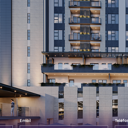
A SÓLO 2 MINS. DE VÍA CORDILLERA
DESDE $8.0 MDP | 10% DE ENGANCHE | 16 MS
Email
Teléfo