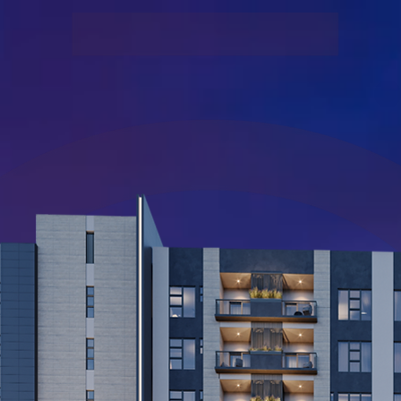
contacto
showro
bicación
amenidades
MÁS QUE UN
PATRIMŌNIŌ