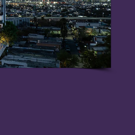
 terreno, donde se
 con su propio acceso,
ntos.
o
e terreno, donde se
, con su propio acceso,
entos.
ndo