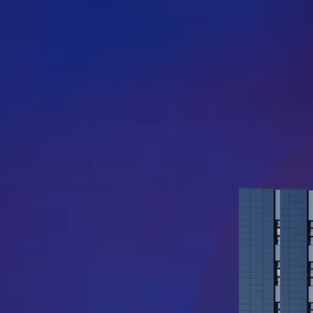
proyecto
u
tipologías